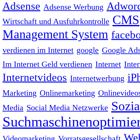
Adsense
Adwor
Adsense Werbung
CMS
Wirtschaft und Ausfuhrkontrolle
Management System
faceb
verdienen im Internet
google
Google Ad
Im Internet Geld verdienen
Internet
Inte
Internetvideos
iP
Internetwerbung
Marketing
Onlinemarketing
Onlinevideo
Sozia
Media
Social Media Netzwerke
Suchmaschinenoptimie
We
Videomarketing
Vorratsgesellschaft