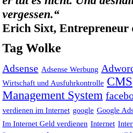
er tut es nicht. Und desha
vergessen.“
Erich Sixt, Entrepreneur 
Tag Wolke
Adsense
Adwor
Adsense Werbung
CMS
Wirtschaft und Ausfuhrkontrolle
Management System
faceb
verdienen im Internet
google
Google Ad
Im Internet Geld verdienen
Internet
Inte