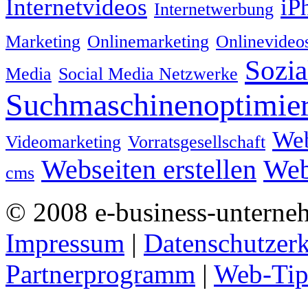
Internetvideos
iP
Internetwerbung
Marketing
Onlinemarketing
Onlinevideo
Sozia
Media
Social Media Netzwerke
Suchmaschinenoptimie
We
Videomarketing
Vorratsgesellschaft
Webseiten erstellen
Web
cms
© 2008 e-business-unterne
Impressum
|
Datenschutzer
Partnerprogramm
|
Web-Tip