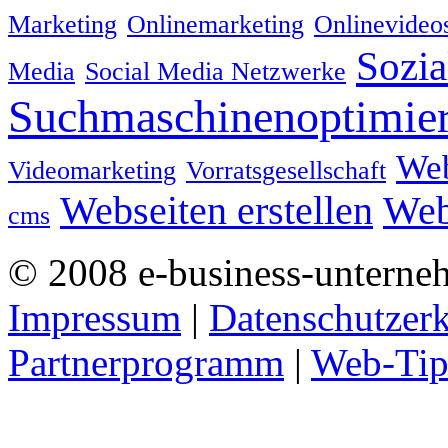
Marketing
Onlinemarketing
Onlinevideo
Sozia
Media
Social Media Netzwerke
Suchmaschinenoptimie
We
Videomarketing
Vorratsgesellschaft
Webseiten erstellen
Web
cms
© 2008 e-business-unterne
Impressum
|
Datenschutzer
Partnerprogramm
|
Web-Tip