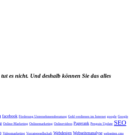
 tut es nicht. Und deshalb können Sie das alles
m
facebook
Förderung Unternehmensberatung
Geld verdienen im Internet
google
Google
SEO
g
Pagerank
Online-Marketing
Onlinemarketing
Onlinevideos
Penguin Update
o
Webdesign
Webseitenanalyse
Videomarketing
Vorratsgesellschaft
webseiten cms