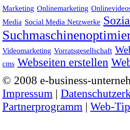
Marketing
Onlinemarketing
Onlinevideo
Sozia
Media
Social Media Netzwerke
Suchmaschinenoptimie
We
Videomarketing
Vorratsgesellschaft
Webseiten erstellen
Web
cms
© 2008 e-business-unterne
Impressum
|
Datenschutzer
Partnerprogramm
|
Web-Tip