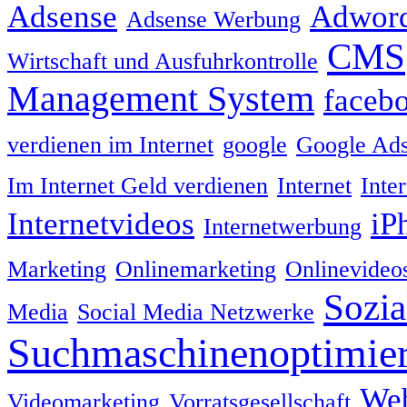
Adsense
Adwor
Adsense Werbung
CMS
Wirtschaft und Ausfuhrkontrolle
Management System
faceb
verdienen im Internet
google
Google Ad
Im Internet Geld verdienen
Internet
Inte
Internetvideos
iP
Internetwerbung
Marketing
Onlinemarketing
Onlinevideo
Sozia
Media
Social Media Netzwerke
Suchmaschinenoptimie
We
Videomarketing
Vorratsgesellschaft