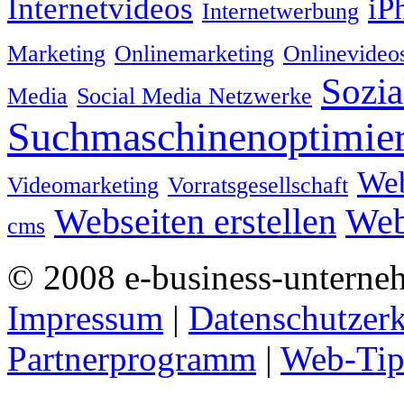
Internetvideos
iP
Internetwerbung
Marketing
Onlinemarketing
Onlinevideo
Sozia
Media
Social Media Netzwerke
Suchmaschinenoptimie
We
Videomarketing
Vorratsgesellschaft
Webseiten erstellen
Web
cms
© 2008 e-business-unterne
Impressum
|
Datenschutzer
Partnerprogramm
|
Web-Tip