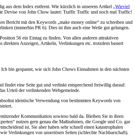
ig aus dem Index entfernt. Wie kürzlich in unserem Artikel
„Wieviel
ie Devise von John Chow lautet: Traffic Traffic und noch mal Traffic!
n einen Bericht mit den Keywords „make money online“ zu schreiben und
linken (immerhin PR 6). Dies ist ihm auch eine Weile gut gelungen.
osition 56 ein Eintag zu finden. Von allen anderen attraktiven
irekten Anzeigen, Artikeln, Verlinkungen etc. trotzdem basiert
g. Ich bin gespannt, wie sich John Chows Einnahmen in den nächsten
ndet eine Seite gut und verlinkt entsprechend freiwillig darauf.
f das Urteil der verlinkenden Webgemeinde.
e absoltut identische Verwendung von bestimmten Keywords von
triert.
terstützender Kommunikation sowieso bald da. Bleiben Sie in ihren
„Experten“ nutzen gern genau die Maßnahmen, die Google und Co. gar
ntscheidend ist. Sie aber haben sehr schnell einen katastrophalen
ie Verlinkungen von unseriösen Seiten (schlechte Nachbarschaft).