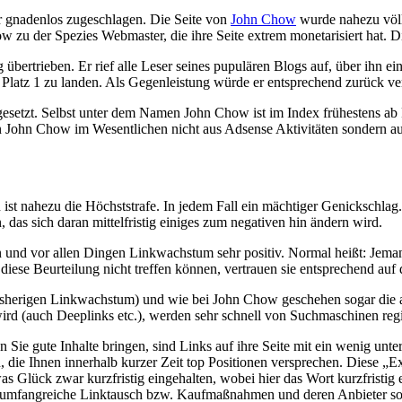
 gnadenlos zugeschlagen. Die Seite von
John Chow
wurde nahezu völl
w zu der Spezies Webmaster, die ihre Seite extrem monetarisiert hat. D
ig übertrieben. Er rief alle Leser seines pupulären Blogs auf, über ih
Platz 1 zu landen. Als Gegenleistung würde er entsprechend zurück ver
gesetzt. Selbst unter dem Namen John Chow ist im Index frühestens ab P
hn Chow im Wesentlichen nicht aus Adsense Aktivitäten sondern aus d
ist nahezu die Höchststrafe. In jedem Fall ein mächtiger Genickschla
 das sich daran mittelfristig einiges zum negativen hin ändern wird.
d vor allen Dingen Linkwachstum sehr positiv. Normal heißt: Jemand fi
 diese Beurteilung nicht treffen können, vertrauen sie entsprechend au
 bisherigen Linkwachstum) und wie bei John Chow geschehen sogar di
rd (auch Deeplinks etc.), werden sehr schnell von Suchmaschinen regis
nn Sie gute Inhalte bringen, sind Links auf ihre Seite mit ein wenig un
, die Ihnen innerhalb kurzer Zeit top Positionen versprechen. Diese 
s Glück zwar kurzfristig eingehalten, wobei hier das Wort kurzfristig e
 umfangreiche Linktausch bzw. Kaufmaßnahmen und deren Anbieter sow