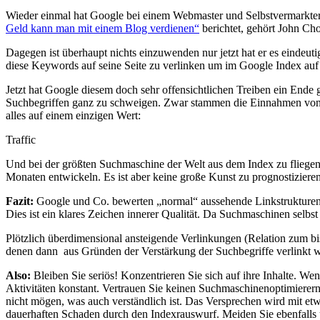
Wieder einmal hat Google bei einem Webmaster und Selbstvermarkter
Geld kann man mit einem Blog verdienen“
berichtet, gehört John Cho
Dagegen ist überhaupt nichts einzuwenden nur jetzt hat er es eindeut
diese Keywords auf seine Seite zu verlinken um im Google Index auf 
Jetzt hat Google diesem doch sehr offensichtlichen Treiben ein Ende 
Suchbegriffen ganz zu schweigen. Zwar stammen die Einnahmen von Jo
alles auf einem einzigen Wert:
Traffic
Und bei der größten Suchmaschine der Welt aus dem Index zu fliegen 
Monaten entwickeln. Es ist aber keine große Kunst zu prognostizieren,
Fazit:
Google und Co. bewerten „normal“ aussehende Linkstrukturen un
Dies ist ein klares Zeichen innerer Qualität. Da Suchmaschinen selbst
Plötzlich überdimensional ansteigende Verlinkungen (Relation zum
denen dann aus Gründen der Verstärkung der Suchbegriffe verlinkt wi
Also:
Bleiben Sie seriös! Konzentrieren Sie sich auf ihre Inhalte. We
Aktivitäten konstant. Vertrauen Sie keinen Suchmaschinenoptimierern
nicht mögen, was auch verständlich ist. Das Versprechen wird mit etwa
dauerhaften Schaden durch den Indexrauswurf. Meiden Sie ebenfalls