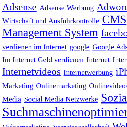
Adsense
Adwor
Adsense Werbung
CMS
Wirtschaft und Ausfuhrkontrolle
Management System
faceb
verdienen im Internet
google
Google Ad
Im Internet Geld verdienen
Internet
Inte
Internetvideos
iP
Internetwerbung
Marketing
Onlinemarketing
Onlinevideo
Sozia
Media
Social Media Netzwerke
Suchmaschinenoptimie
We