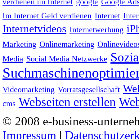
verdienen im Internet
google
Google Ad
Im Internet Geld verdienen
Internet
Inte
Internetvideos
iP
Internetwerbung
Marketing
Onlinemarketing
Onlinevideo
Sozia
Media
Social Media Netzwerke
Suchmaschinenoptimie
We
Videomarketing
Vorratsgesellschaft
Webseiten erstellen
Web
cms
© 2008 e-business-unterne
Impressum
|
Datenschutzer