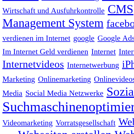
CMS
Wirtschaft und Ausfuhrkontrolle
Management System
faceb
verdienen im Internet
google
Google Ad
Im Internet Geld verdienen
Internet
Inte
Internetvideos
iP
Internetwerbung
Marketing
Onlinemarketing
Onlinevideo
Sozia
Media
Social Media Netzwerke
Suchmaschinenoptimie
We
Videomarketing
Vorratsgesellschaft