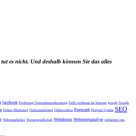
 tut es nicht. Und deshalb können Sie das alles
m
facebook
Förderung Unternehmensberatung
Geld verdienen im Internet
google
Google
SEO
g
Pagerank
Online-Marketing
Onlinemarketing
Onlinevideos
Penguin Update
o
Webdesign
Webseitenanalyse
Videomarketing
Vorratsgesellschaft
webseiten cms