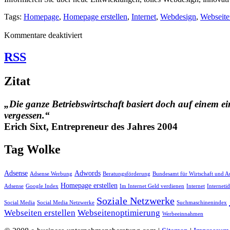
Tags:
Homepage
,
Homepage erstellen
,
Internet
,
Webdesign
,
Webseite
für
Kommentare deaktiviert
Was
Sie
RSS
in
der
Zitat
Kategorie
Homepage
Webseiten
„Die ganze Betriebswirtschaft basiert doch auf einem ei
erstellen
vergessen.“
schreiben
Erich Sixt, Entrepreneur des Jahres 2004
können…
Tag Wolke
Adsense
Adwords
Adsense Werbung
Beratungsförderung
Bundesamt für Wirtschaft und A
Homepage erstellen
Adsense
Google Index
Im Internet Geld verdienen
Internet
Interneti
Soziale Netzwerke
Social Media
Social Media Netzwerke
Suchmaschinenindex
Webseiten erstellen
Webseitenoptimierung
Werbeeinnahmen