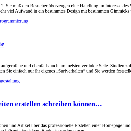
 2. Sie muß den Besucher überzeugen eine Handlung im Interesse des W
 sehr viel Aufwand in ein bestimmtes Design mit bestimmten Gimmicks w
programmierung
te
sten aufgerufene und ebenfalls auch am meisten verlinkte Seite. Studien
ten Sie einfach nur ihr eigenes „Surfverhalten“ und Sie werden feststel
gestaltung
iten erstellen schreiben können…
nen und Artikel über das professionelle Erstellen einer Homepage und 
ive Präsentationsideen, Baukastensysteme usw.