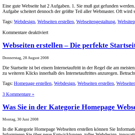
Eine gute Webseite hat 2 Aufgaben. 1. Sie muß gut gefunden werden.
Aufgabe scheitert dennoch der größte Teil aller Webmaster. Oft wird
Tags:
Webdesign
,
Webseiten erstellen
,
Webseitengestaltung
,
Website
für
Kommentare deaktiviert
Webseiten
erstellen
Webseiten erstellen – Die perfekte Startsei
=
perfekter
Donnerstag, 28 August 2008
Dialog
mit
Die Startseite ist bei einem Internetauftritt in der Regel die am mei
dem
zu weiteren Klicks innerhalb des Internetauftrittes anzuregen. Betrach
Kunden
Tags:
Homepage erstellen
,
Webdesign
,
Webseiten erstellen
,
Webseiten
3 Kommentare »
Was Sie in der Kategorie Homepage Webse
Montag, 30 Juni 2008
In die Kategorie Homepage Webseiten erstellen können Sie Informatio
Informieren Sie über neue Entwicklungen, tolles Webdesign, innovat