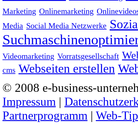
Marketing
Onlinemarketing
Onlinevideo
Sozia
Media
Social Media Netzwerke
Suchmaschinenoptimie
We
Videomarketing
Vorratsgesellschaft
Webseiten erstellen
Web
cms
© 2008 e-business-unterne
Impressum
|
Datenschutzer
Partnerprogramm
|
Web-Tip