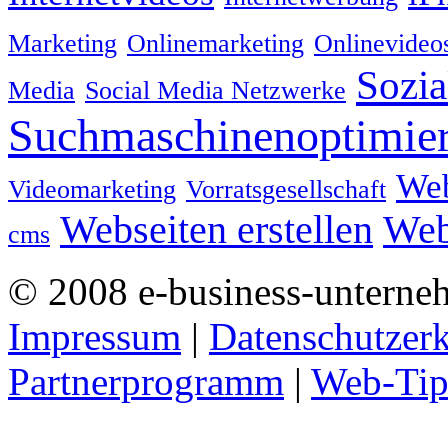
Marketing
Onlinemarketing
Onlinevideo
Sozia
Media
Social Media Netzwerke
Suchmaschinenoptimie
We
Videomarketing
Vorratsgesellschaft
Webseiten erstellen
Web
cms
© 2008 e-business-unterne
Impressum
|
Datenschutzer
Partnerprogramm
|
Web-Tip