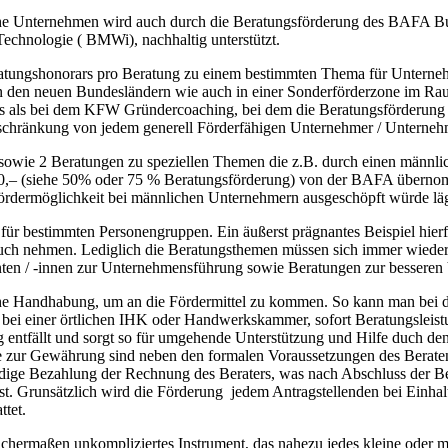
sche Unternehmen wird auch durch die Beratungsförderung des BAFA Bu
echnologie ( BMWi), nachhaltig unterstützt.
tungshonorars pro Beratung zu einem bestimmten Thema für Unternehme
in den neuen Bundesländern wie auch in einer Sonderförderzone im Ra
rs als bei dem KFW Gründercoaching, bei dem die Beratungsförderung 
beschränkung von jedem generell Förderfähigen Unternehmer / Untern
n sowie 2 Beratungen zu speziellen Themen die z.B. durch einen männ
,– (siehe 50% oder 75 % Beratungsförderung) von der BAFA übernomm
rdermöglichkeit bei männlichen Unternehmern ausgeschöpft würde läg
n für bestimmten Personengruppen. Ein äußerst prägnantes Beispiel hi
ch nehmen. Lediglich die Beratungsthemen müssen sich immer wieder u
en / -innen zur Unternehmensführung sowie Beratungen zur besseren V
tische Handhabung, um an die Fördermittel zu kommen. So kann man be
ei einer örtlichen IHK oder Handwerkskammer, sofort Beratungsleist
entfällt und sorgt so für umgehende Unterstützung und Hilfe duch de
e zur Gewährung sind neben den formalen Voraussetzungen des Beraten
ändige Bezahlung der Rechnung des Beraters, was nach Abschluss der 
n ist. Grunsätzlich wird die Förderung jedem Antragstellenden bei Ein
ttet.
ichermaßen unkompliziertes Instrument, das nahezu jedes kleine oder 