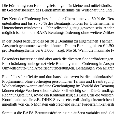
Die Förderung von Beratungsleistungen für kleine und mittelständi
im Geschäftsbereich des Bundesministeriums für Wirtschaft und und T
Der Kern der Förderung besteht in der Übernahme von 50 % des Bera
unterhalten und bis zu 75 % des Beratungshonorar für Unternehmer 
Unternehmer mindestens 1 Jahr selbständig tätig gewesen sein. Ande
möglich ist, kann die BAFA Beratungsförderung ohne weitere Zeit
In der Regel bedeutet dies bis zu 2 Beratung zu allgemeinen Theme
Anspruch genommen werden können. Da pro Beratung bis zu € 1.500
pro Beratungsthema bei € 3.000,– zzgl. MwSt. Wenn die maximale Fö
Besonders interessant sind aber auch die diversen Sonderförderunge
Einschränkung unbegrenzt viele Beratungen mit Förderung in Anspru
Umweltschutz- und Arbeitsschutzberatungen, Beratungen von Migrant
Ebenfalls sehr effektiv und durchaus lobenswert ist die unbürokra
Programmen, ohne vorherigen persönlichen Termin und Beantragung b
Wochenlanges warten auf eine Genehmigung im Vorfeld der Beratung 
können einige Wochen schon existenziell wichtig sein. Die Grundlag
Rechnungsstellung sowie ein Kontoausszug als Beleg für die vollst
Koordinationsstelle z.B. DIHK Service etc. vollständig einzureiche
innerhalb von ca. 6 Monaten entsprechend seiner Förderfähigkeit ersta
Somit ist die BAFA Beratungsförderung ein äußerst variables und gle