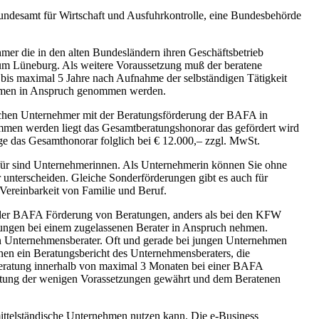
ndesamt für Wirtschaft und Ausfuhrkontrolle, eine Bundesbehörde
r die in den alten Bundesländern ihren Geschäftsbetrieb
um Lüneburg. Als weitere Voraussetzung muß der beratene
bis maximal 5 Jahre nach Aufnahme der selbständigen Tätigkeit
ehmen in Anspruch genommen werden.
lichen Unternehmer mit der Beratungsförderung der BAFA in
en werden liegt das Gesamtberatungshonorar das gefördert wird
e das Gesamthonorar folglich bei € 12.000,– zzgl. MwSt.
erfür sind Unternehmerinnen. Als Unternehmerin können Sie ohne
nterscheiden. Gleiche Sonderförderungen gibt es auch für
ereinbarkeit von Familie und Beruf.
i der BAFA Förderung von Beratungen, anders als bei den KFW
ungen bei einem zugelassenen Berater in Anspruch nehmen.
n Unternehmensberater. Oft und gerade bei jungen Unternehmen
en ein Beratungsbericht des Unternehmensberaters, die
Beratung innerhalb von maximal 3 Monaten bei einer BAFA
haltung der wenigen Vorassetzungen gewährt und dem Beratenen
mittelständische Unternehmen nutzen kann. Die e-Business