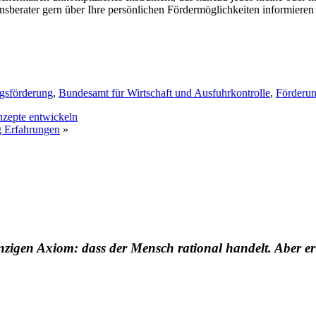
rater gern über Ihre persönlichen Fördermöglichkeiten informieren u
gsförderung
,
Bundesamt für Wirtschaft und Ausfuhrkontrolle
,
Förderu
nzepte entwickeln
g Erfahrungen
»
nzigen Axiom: dass der Mensch rational handelt. Aber er