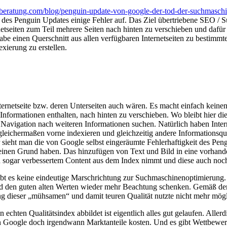
beratung.com/blog/penguin-update-von-google-der-tod-der-suchmasch
 des Penguin Updates einige Fehler auf. Das Ziel übertriebene SEO
ernetseiten zum Teil mehrere Seiten nach hinten zu verschieben und dafü
abe einen Querschnitt aus allen verfügbaren Internetseiten zu bestimmt
xierung zu erstellen.
ternetseite bzw. deren Unterseiten auch wären. Es macht einfach keine
he Informationen enthalten, nach hinten zu verschieben. Wo bleibt hier 
nen Navigation nach weiteren Informationen suchen. Natürlich haben Int
 gleichermaßen vorne indexieren und gleichzeitig andere Informationsq
 sieht man die von Google selbst eingeräumte Fehlerhaftigkeit des Pen
keinen Grund haben. Das hinzufügen von Text und Bild in eine vorhanden
 sogar verbessertem Content aus dem Index nimmt und diese auch noch 
 gibt es keine eindeutige Marschrichtung zur Suchmaschinenoptimierung.
 den guten alten Werten wieder mehr Beachtung schenken. Gemäß dem 
ng dieser „mühsamen“ und damit teuren Qualität nutzte nicht mehr mögl
chten Qualitätsindex abbildet ist eigentlich alles gut gelaufen. Allerdi
en Google doch irgendwann Marktanteile kosten. Und es gibt Wettbew