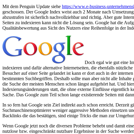
Mit dem Penguin Update siehe
https://www.e-business-unternehmens
geschossen. Der Google Index weist auch 2 Monate nach Umsetzung
abzustrafen ist sicherlich nachvollziehbar und richtig. Aber gute Int
Seiten zu indexieren kann nicht die Lösung sein. Google hat die Aufg
Qualitätsbewertung aus Sicht des Nutzers eine Reihenfolge in der Inde
Doch egal wie gut eine In
indexieren und dafür alternative Internetseiten, die ebenfalls nützlic
Besucher auf einer Seite gelandet ist kann er dort auch in der inter
bestimmten Suchbegriffen. Deshalb sollte man aber nicht alle Inhalte
die Suche der meisten Menschen schon längst aufgehört hat. Und hier
Indexierungsänderungen statt, die ohne externe Einflüsse eigentlich 
Sache. Das Google zum Teil schon lange existierende Seiten mit dann
In so fern hat Google sein Ziel indirekt auch schon erreicht. Derzeit
Suchmaschinenoptimierer weniger aggressive Methoden einsetzen und
Backlinks die das bestätigen, sind einige Tricks die man zur Umgehu
Wenn Google jetzt noch die diversen Probleme behebt und damit einen e
nutzlose bzw. eingeschränkt nutzbare Ergebnisse in der Suche werd