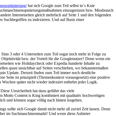
inenoptimierung/
hat sich Google zum Teil selbst in´s Knie
 / Suchmaschinenopmierungsmaßnahmen einzugrenzen bzw. Missbrauch
r andere Internetseiten gleich mehrfach auf Seite 1 und den folgenden
en Suchbegriffen zu indexieren. Und auf Basis einer
n Sinn 3 oder 4 Unterseiten zum Teil sogar noch mehr in Folge zu
die Objektivität bzw. der Vorteil für die Googlenutzer? Denn wenn ein
ernetseiten wie Holidaycheck oder Expedia hunderte Inhalte zu
uellen quasi unsichtbar auf Seiten verschieben, wo bekanntermaßen
guin Update. Derzeit finden zum Teil immer noch deutliche
e Seite ist prinzipiell (Themenkontext vorausgesetzt) eine positive
Wochen später nicht wieder indexiert entbehrt jeder Logik.
 Diese Unsicherheit hat dazu geführt das viele
Motto Content is King kombiniert mit qualitativ hochwertigen
ich und können sogar völlig nach hinten losgehen.
ngs sollte sich Google damit nicht mehr all zuviel Zeit lassen. Denn
erber im Suchmaschinenmarkt! Und wenn diese Anbieter