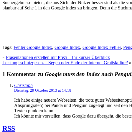
Suchergebnisse bieten, die aus Sicht der Nutzer besser sind als die v
planbar auf Seite 1 in den Google index zu bringen. Denn die Suchma
Tags:
Fehler Google Index
,
Google Index
,
Google Index Fehler
,
Peng
«
Präsentationen erstellen mit Prezi – Ihr kurzer Überblick
Leistungsschutzgesetz – Segen oder Ende der Internet Gratiskultur?
»
1 Kommentar zu
Google muss den Index nach Pengui
Christoph
Dienstag, 29 Oktober 2013 at 14:18
Ich habe einige neuere Webseiten, die trotz guter Webseitenop
Absprungraten) bei Panda und Penguin zugelegt und seit den H
Texten punkten kann.
Ich könnte mir vorstellen, dass Google dazu übergeht, die bes
RSS