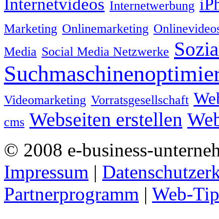
Internetvideos
iP
Internetwerbung
Marketing
Onlinemarketing
Onlinevideo
Sozia
Media
Social Media Netzwerke
Suchmaschinenoptimie
We
Videomarketing
Vorratsgesellschaft
Webseiten erstellen
Web
cms
© 2008 e-business-unterne
Impressum
|
Datenschutzer
Partnerprogramm
|
Web-Tip