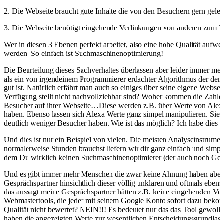
2. Die Webseite braucht gute Inhalte die von den Besuchern gern gel
3. Die Webseite benötigt eingehende Verlinkungen von anderen zum
Wer in diesen 3 Ebenen perfekt arbeitet, also eine hohe Qualität aufwe
werden. So einfach ist Suchmaschinenoptimierung!
Die Beurteilung dieses Sachverhaltes überlassen aber leider immer 
als ein von irgendeinem Programmierer erdachter Algorithmus der de
gut ist. Natürlich erfährt man auch so einiges über seine eigene Web
Verfügung stellt nicht nachvollziehbar sind? Woher kommen die Zahlen
Besucher auf ihrer Webseite…Diese werden z.B. über Werte von Alexa 
haben. Ebenso lassen sich Alexa Werte ganz simpel manipulieren. Sie w
deutlich weniger Besucher haben. Wie ist das möglich? Ich habe dies s
Und dies ist nur ein Beispiel von vielen. Die meisten Analyseinstr
normalerweise Stunden brauchst liefern wir dir ganz einfach und sim
dem Du wirklich keinen Suchmaschinenoptimierer (der auch noch Geld
Und es gibt immer mehr Menschen die zwar keine Ahnung haben aber e
Gesprächspartner hinsichtlich dieser völlig unklaren und oftmals ebe
das aussagt meine Gesprächspartner hätten z.B. keine eingehenden Ver
Webmastertools, die jeder mit seinem Google Konto sofort dazu bekom
Qualität nicht bewertet? NEIN!!! Es bedeutet nur das das Tool gewol
haben die angezeigten Werte zur wesentlichen Entscheidungsgrundlag