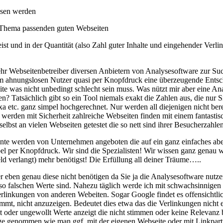
esen werden
 Thema passenden guten Webseiten
ist und in der Quantität (also Zahl guter Inhalte und eingehender Verli
mehr Webseitenbetreiber diversen Anbietern von Analysesoftware zur S
m ahnungslosen Nutzer quasi per Knopfdruck eine überzeugende Entschei
seite was nicht unbedingt schlecht sein muss. Was nützt mir aber eine 
? Tatsächlich gibt so ein Tool niemals exakt die Zahlen aus, die nur S
etc. ganz simpel hochgerechnet. Nur werden all diejenigen nicht berec
erden mit Sicherheit zahlreiche Webseiten finden mit einem fantastische
elbst an vielen Webseiten getestet die so nett sind ihrer Besucherzahle
umente werden von Unternehmen angeboten die auf ein ganz einfaches 
pel per Knopfdruck. Wir sind die Spezialisten! Wir wissen ganz genau
 verlangt) mehr benötigst! Die Erfüllung all deiner Träume…..
ben genau diese nicht benötigen da Sie ja die Analysesoftware nutzen
nso falschen Werte sind. Nahezu täglich werde ich mit schwachsinnigen
linkungen von anderen Webeiten. Sogar Google findet es offensichtlich
mt, nicht anzuzeigen. Bedeutet dies etwa das die Verlinkungen nicht 
lt oder ungewollt Werte anzeigt die nicht stimmen oder keine Relevan
e genommen wie man ggf. mit der eigenen Webseite oder mit Linkpartne