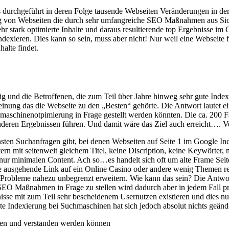
 durchgeführt in deren Folge tausende Webseiten Veränderungen in der 
g von Webseiten die durch sehr umfangreiche SEO Maßnahmen aus Sich
hr stark optimierte Inhalte und daraus resultierende top Ergebnisse im
 indexieren. Dies kann so sein, muss aber nicht! Nur weil eine Webseite
alte findet.
g und die Betroffenen, die zum Teil über Jahre hinweg sehr gute Index
inung das die Webseite zu den „Besten“ gehörte. Die Antwort lautet ei
hmaschinenotpimierung in Frage gestellt werden könnten. Die ca. 200 F
anderen Ergebnissen führen. Und damit wäre das Ziel auch erreicht…
ensten Suchanfragen gibt, bei denen Webseiten auf Seite 1 im Google Ind
mit seitenweit gleichem Titel, keine Discription, keine Keywörter, n
nur minimalen Content. Ach so…es handelt sich oft um alte Frame Seite
dere ausgehende Link auf ein Online Casino oder andere wenig Themen
e Probleme nahezu unbegrenzt erweitern. Wie kann das sein? Die Antwort
SEO Maßnahmen in Frage zu stellen wird dadurch aber in jedem Fall pr
nisse mit zum Teil sehr bescheidenem Usernutzen existieren und dies n
e Indexierung bei Suchmaschinen hat sich jedoch absolut nichts geände
sen und verstanden werden können