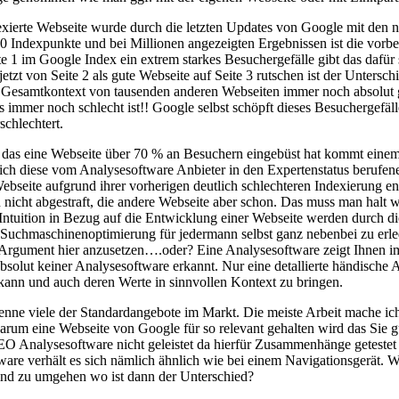
indexierte Webseite wurde durch die letzten Updates von Google mit de
 10 Indexpunkte und bei Millionen angezeigten Ergebnissen ist die vor
eite 1 im Google Index ein extrem starkes Besuchergefälle gibt das dafür
etzt von Seite 2 als gute Webseite auf Seite 3 rutschen ist der Untersch
Gesamtkontext von tausenden anderen Webseiten immer noch absolut ge
s immer noch schlecht ist!! Google selbst schöpft dieses Besuchergefä
chlechtert.
 das eine Webseite über 70 % an Besuchern eingebüst hat kommt einem
 sich diese vom Analysesoftware Anbieter in den Expertenstatus berufen
bseite aufgrund ihrer vorherigen deutlich schlechteren Indexierung en
 nicht abgestraft, die andere Webseite aber schon. Das muss man halt 
uition in Bezug auf die Entwicklung einer Webseite werden durch dies
Suchmaschinenoptimierung für jedermann selbst ganz nebenbei zu erled
s Argument hier anzusetzen….oder? Eine Analysesoftware zeigt Ihnen 
olut keiner Analysesoftware erkannt. Nur eine detallierte händische A
 kann und auch deren Werte in sinnvollen Kontext zu bringen.
enne viele der Standardangebote im Markt. Die meiste Arbeit mache ic
warum eine Webseite von Google für so relevant gehalten wird das Sie g
O Analysesoftware nicht geleistet da hierfür Zusammenhänge getestet 
ware verhält es sich nämlich ähnlich wie bei einem Navigationsgerät. 
ind zu umgehen wo ist dann der Unterschied?