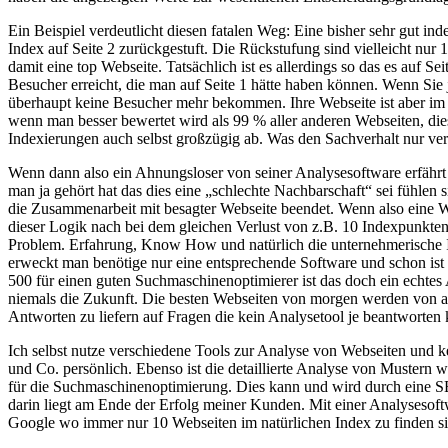
Ein Beispiel verdeutlicht diesen fatalen Weg: Eine bisher sehr gut 
Index auf Seite 2 zurückgestuft. Die Rückstufung sind vielleicht nur
damit eine top Webseite. Tatsächlich ist es allerdings so das es auf S
Besucher erreicht, die man auf Seite 1 hätte haben können. Wenn Sie j
überhaupt keine Besucher mehr bekommen. Ihre Webseite ist aber im 
wenn man besser bewertet wird als 99 % aller anderen Webseiten, die
Indexierungen auch selbst großzügig ab. Was den Sachverhalt nur vers
Wenn dann also ein Ahnungsloser von seiner Analysesoftware erfährt
man ja gehört hat das dies eine „schlechte Nachbarschaft“ sei fühlen
die Zusammenarbeit mit besagter Webseite beendet. Wenn also eine We
dieser Logik nach bei dem gleichen Verlust von z.B. 10 Indexpunkten
Problem. Erfahrung, Know How und natürlich die unternehmerische Int
erweckt man benötige nur eine entsprechende Software und schon ist 
500 für einen guten Suchmaschinenoptimierer ist das doch ein echte
niemals die Zukunft. Die besten Webseiten von morgen werden von abs
Antworten zu liefern auf Fragen die kein Analysetool je beantworten
Ich selbst nutze verschiedene Tools zur Analyse von Webseiten und k
und Co. persönlich. Ebenso ist die detaillierte Analyse von Mustern 
für die Suchmaschinenoptimierung. Dies kann und wird durch eine SE
darin liegt am Ende der Erfolg meiner Kunden. Mit einer Analysesoft
Google wo immer nur 10 Webseiten im natürlichen Index zu finden s