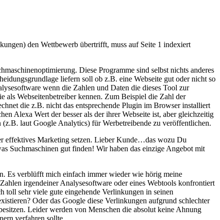
nkungen) den Wettbewerb übertrifft, muss auf Seite 1 indexiert
uchmaschinenoptimierung. Diese Programme sind selbst nichts anderes
dungsgrundlage liefern soll ob z.B. eine Webseite gut oder nicht so
Analysesoftware wenn die Zahlen und Daten die dieses Tool zur
ie als Webseitenbetreiber kennen. Zum Beispiel die Zahl der
hnet die z.B. nicht das entsprechende Plugin im Browser installiert
n Alexa Wert der besser als der ihrer Webseite ist, aber gleichzeitig
n (z.B. laut Google Analytics) für Werbetreibende zu veröffentlichen.
aber effektives Marketing setzen. Lieber Kunde…das wozu Du
 was Suchmaschinen gut finden! Wir haben das einzige Angebot mit
. Es verblüfft mich einfach immer wieder wie hörig meine
 Zahlen irgendeiner Analysesoftware oder eines Webtools konfrontiert
 toll sehr viele gute eingehende Verlinkungen in seinen
existieren? Oder das Google diese Verlinkungen aufgrund schlechter
z besitzen. Leider werden von Menschen die absolut keine Ahnung
rn verfahren sollte.