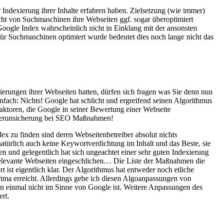
Indexierung ihrer Inhalte erfahren haben. Zielsetzung (wie immer)
t von Suchmaschinen ihre Webseiten ggf. sogar überoptimiert
 Google Index wahrscheinlich nicht in Einklang mit der ansonsten
 für Suchmaschinen optimiert wurde bedeutet dies noch lange nicht das
ierungen ihrer Webseiten hatten, dürfen sich fragen was Sie denn nun
nfach: Nichts! Google hat schlicht und ergreifend seinen Algorithmus
aktoren, die Google in seiner Bewertung einer Webseite
. Verunsicherung bei SEO Maßnahmen!
ex zu finden sind deren Webseitenbetreiber absolut nichts
atürlich auch keine Keywortverdichtung im Inhalt und das Beste, sie
n und gelegentlich hat sich ungeachtet einer sehr guten Indexierung
 relevante Webseiten eingeschlichen… Die Liste der Maßnahmen die
 ist eigentlich klar. Der Algorithmus hat entweder noch etliche
ima erreicht. Allerdings gebe ich diesen Algoanpassungen von
un einmal nicht im Sinne von Google ist. Weitere Anpassungen des
rt.