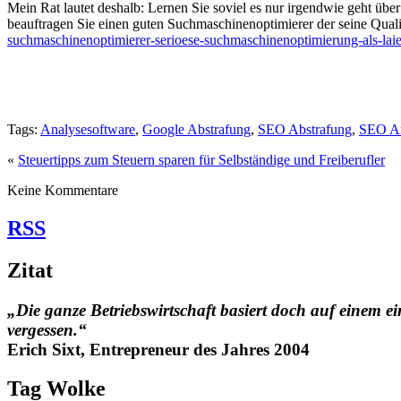
Mein Rat lautet deshalb: Lernen Sie soviel es nur irgendwie geht üb
beauftragen Sie einen guten Suchmaschinenoptimierer der seine Qualitä
suchmaschinenoptimierer-serioese-suchmaschinenoptimierung-als-laie
Tags:
Analysesoftware
,
Google Abstrafung
,
SEO Abstrafung
,
SEO An
«
Steuertipps zum Steuern sparen für Selbständige und Freiberufler
Keine Kommentare
RSS
Zitat
„Die ganze Betriebswirtschaft basiert doch auf einem ei
vergessen.“
Erich Sixt, Entrepreneur des Jahres 2004
Tag Wolke