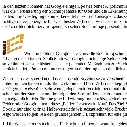
In den letzten Monaten hat Google einige Updates seines Algorithmus
war die Verbesserung der Suchergebnisse für User und die Erkennun
hatten. Die Überlegung dahinter bedeutet in seiner Konsequenz das se
richtigen Idee stehen, die für User besten Webseiten weiter vorne zu
der User hier nicht hervorragende, zu seiner Suchanfrage passende, Inh
Wie immer bleibt Google eine sinnvolle Erklärung schuldi
falsch gemacht haben. Schließlich war Google doch lange Zeit der Me
so verändert das alle bisher als sicher geltenden Maßnahmen zur Suc
berücksichtigt, können mit nur wenigen Veränderungen zu deutlich 
Wie sonst ist es zu erklären das es tausende Ergebnisse zu verschied
unternommen haben um dorthin zu kommen. Diese Webseiten begeistern 
verfügen teilweise über sehr wenig eingehende Verlinkungen und oft 
schon auf der Startseite und im folgenden Verlauf der eine oder an
man eigentlich nicht für eine gute Indexierung braucht lässt sich ohn
Fehler oder Google nimmt diese „Fehler“ bewusst in Kauf. Das Ziel 
Google nur eine geringe Halbwertzeit da wie gesagt sehr viele Ergeb
Algo werden folgen. An den grundlegenden 3 Eckpfeilern für eine gut
1. Die Webseite muss technisch für Suchmaschinen einwandfrei gele