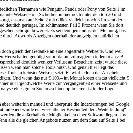
n niedlichen Tiernamen wie Penguin, Panda oder Pony von Seite 1 im
benannte Webseite mit Sicherheit immer noch unter den top 20 und
 sorgt, das man auf Seite 2 mit Glück vielleicht noch 3 Prozent der
ied deutlich geringer. Im schlimmsten Fall 3 Prozent wenn Sie dort
sehen sehr gut bewertet. Es sei denn jemand ist der Meinung, das
lle durch Adwords Anzeigen oberhalb der angzeigten natürlichen
 doch gleich der Gedanke an eine abgestrafte Webseite. Und weil
en Herrschaften genötigt sofort darauf zu reagieren indem man z.B.
tsprechend deutlich weniger Verlust an Besuchern zeigt wurde diese
wissen wenn man solche Tools nutzt. Und genau hier liegt das
e Tools in keinster Weise ersetzt. Es wird jedoch der Anschein
igen. Und wenn das nur € 100,– im Monat kostet anstatt vielleicht €
immer nur irgendwelche Werte zur Vergangenheit einer Webseite und
nalyse eines guten Suchmaschinenoptimierers ist in der Lage
h aber weiterhin manuell und überprüfe die Indexierungen bei Google
ut indexiert wurde ein wesentlicher Bestandteil der „Weiterbildung“
werden die außerhalb der Möglichkeiten einer Software liegen. Und
Wenn alle die gleichen Angebote nutzen um dem Stau auf Seite 1 bei