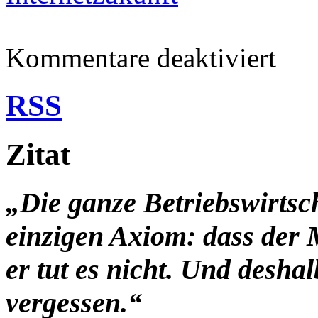
für
Kommentare deaktiviert
Wie
sieht
die
RSS
Zukunft
des
Internet
aus?
Zitat
Eine
Vision
zu
Google,
„Die ganze Betriebswirtsc
Amazon,
Microsof
einzigen Axiom: dass der 
und
Co…
er tut es nicht. Und desha
vergessen.“