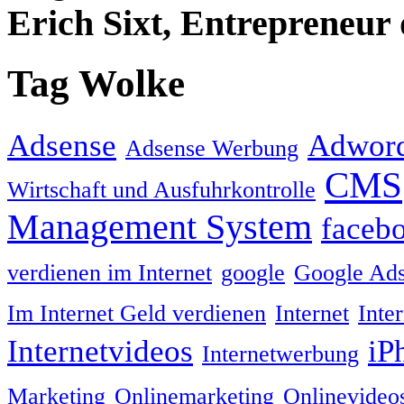
Erich Sixt, Entrepreneur 
Tag Wolke
Adsense
Adwor
Adsense Werbung
CMS
Wirtschaft und Ausfuhrkontrolle
Management System
faceb
verdienen im Internet
google
Google Ad
Im Internet Geld verdienen
Internet
Inte
Internetvideos
iP
Internetwerbung
Marketing
Onlinemarketing
Onlinevideo