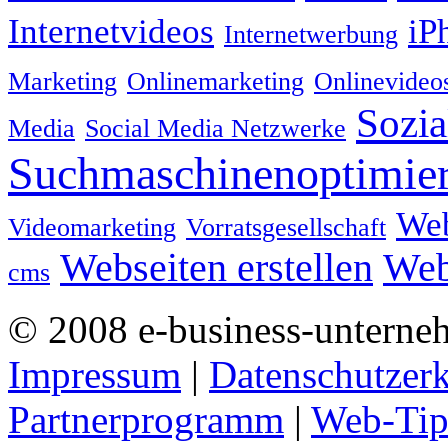
Internetvideos
iP
Internetwerbung
Marketing
Onlinemarketing
Onlinevideo
Sozia
Media
Social Media Netzwerke
Suchmaschinenoptimie
We
Videomarketing
Vorratsgesellschaft
Webseiten erstellen
Web
cms
© 2008 e-business-unterne
Impressum
|
Datenschutzer
Partnerprogramm
|
Web-Tip