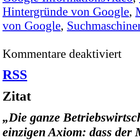
Hintergründe von Google
,
von Google
,
Suchmaschine
für
Kommentare deaktiviert
Die
Geschich
Funktion
RSS
und
Macht
von
der
Zitat
Suchmas
Google
–
Das
„Die ganze Betriebswirtsc
Informati
Video
einzigen Axiom: dass der 