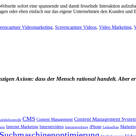
Webseite sofort eine spannende und damit fesselnde Interaktion aufzu
tungen oder eben einfach nur das eigene Unternehmen den Kunden und Be
eencapture Videomarketing
,
Screencapture Videos
,
Video Marketing
,
nzigen Axiom: dass der Mensch rational handelt. Aber er
CMS
Content Management Syste
Content Management
usfuhrkontrolle
Internet Marketing
Internetvideos
iPhone
Marketin
deen
Internetwerbung
Linkaufbau
Suchmaschinenoptimierung