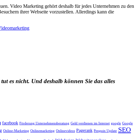
bauen. Video Marketing gehört deshalb für jedes Unternehmen zu den
suchern ihrer Webseite vorzustellen. Allerdings kann die
Videomarketing
 tut es nicht. Und deshalb können Sie das alles
m
facebook
Förderung Unternehmensberatung
Geld verdienen im Internet
google
Google
SEO
g
Pagerank
Online-Marketing
Onlinemarketing
Onlinevideos
Penguin Update