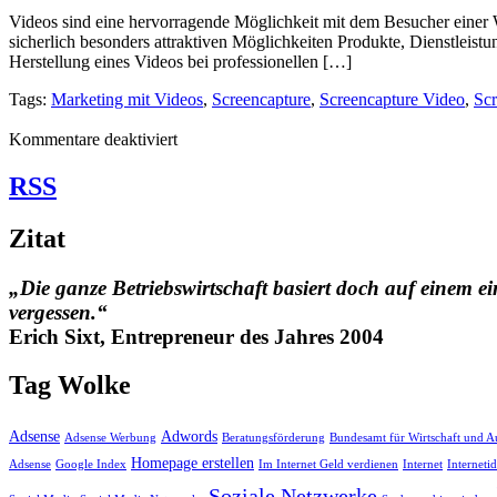
Videos sind eine hervorragende Möglichkeit mit dem Besucher einer 
sicherlich besonders attraktiven Möglichkeiten Produkte, Dienstleis
Herstellung eines Videos bei professionellen […]
Tags:
Marketing mit Videos
,
Screencapture
,
Screencapture Video
,
Scr
für
Kommentare deaktiviert
Screencapture
Video-
RSS
Marketing
Zitat
„Die ganze Betriebswirtschaft basiert doch auf einem ei
vergessen.“
Erich Sixt, Entrepreneur des Jahres 2004
Tag Wolke
Adsense
Adwords
Adsense Werbung
Beratungsförderung
Bundesamt für Wirtschaft und A
Homepage erstellen
Adsense
Google Index
Im Internet Geld verdienen
Internet
Interneti
Soziale Netzwerke