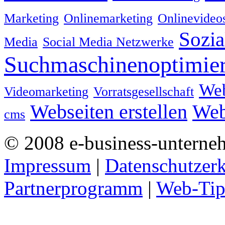
Marketing
Onlinemarketing
Onlinevideo
Sozia
Media
Social Media Netzwerke
Suchmaschinenoptimie
We
Videomarketing
Vorratsgesellschaft
Webseiten erstellen
Web
cms
© 2008 e-business-unterne
Impressum
|
Datenschutzer
Partnerprogramm
|
Web-Tip