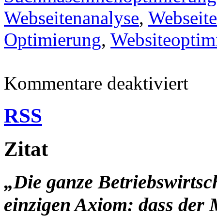
Webseitenanalyse
,
Webseite
Optimierung
,
Websiteoptim
für
Kommentare deaktiviert
Suchmasc
Optimier
mit
RSS
SEO
Webseite
Analyse-
Tools
Zitat
„Die ganze Betriebswirtsc
einzigen Axiom: dass der 