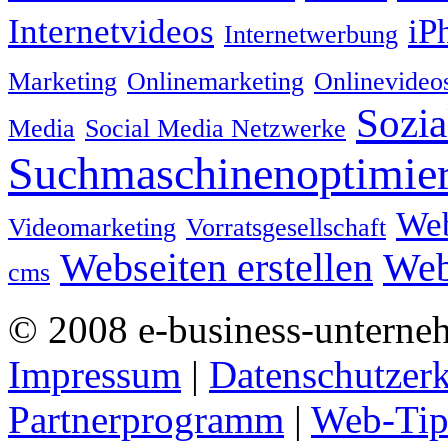
Internetvideos
iP
Internetwerbung
Marketing
Onlinemarketing
Onlinevideo
Sozia
Media
Social Media Netzwerke
Suchmaschinenoptimie
We
Videomarketing
Vorratsgesellschaft
Webseiten erstellen
Web
cms
© 2008 e-business-unterne
Impressum
|
Datenschutzer
Partnerprogramm
|
Web-Tip