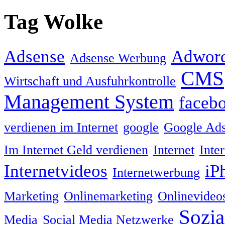
Tag Wolke
Adsense
Adwor
Adsense Werbung
CMS
Wirtschaft und Ausfuhrkontrolle
Management System
faceb
verdienen im Internet
google
Google Ad
Im Internet Geld verdienen
Internet
Inte
Internetvideos
iP
Internetwerbung
Marketing
Onlinemarketing
Onlinevideo
Sozia
Media
Social Media Netzwerke