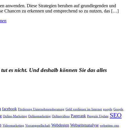
hmen anwenden. Diese Strategien beruhen auf grundlegenden und
iese Chancen zu erkennen und entsprechend so zu nutzen, das […]
hmen
 tut es nicht. Und deshalb können Sie das alles
m
facebook
Förderung Unternehmensberatung
Geld verdienen im Internet
google
Google
SEO
g
Pagerank
Online-Marketing
Onlinemarketing
Onlinevideos
Penguin Update
o
Webdesign
Webseitenanalyse
Videomarketing
Vorratsgesellschaft
webseiten cms