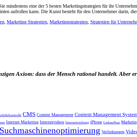
Sie mindestens eine der 5 besten Marketingstrategien für ihr Unterne
inten aufrollen kann. Die Kunst besteht für den Unternehmer darin, d
nen
,
Marketing Strategien
,
Marketingstrategien
,
Strategien für Unterne
nzigen Axiom: dass der Mensch rational handelt. Aber er
CMS
Content Management Syste
Content Management
usfuhrkontrolle
Internet Marketing
Internetvideos
iPhone
Marketin
deen
Internetwerbung
Linkaufbau
Suchmaschinenoptimierung
Vide
Verlinkungen