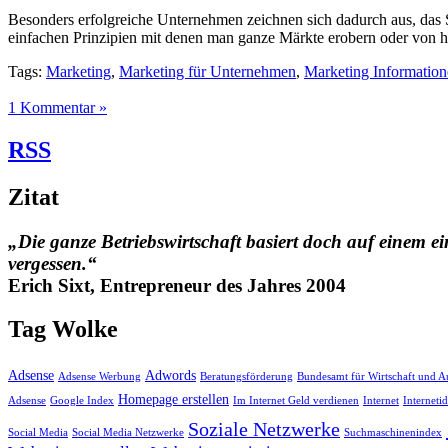
Besonders erfolgreiche Unternehmen zeichnen sich dadurch aus, das 
einfachen Prinzipien mit denen man ganze Märkte erobern oder von h
Tags:
Marketing
,
Marketing für Unternehmen
,
Marketing Informatio
1 Kommentar »
RSS
Zitat
„Die ganze Betriebswirtschaft basiert doch auf einem ei
vergessen.“
Erich Sixt, Entrepreneur des Jahres 2004
Tag Wolke
Adsense
Adwords
Adsense Werbung
Beratungsförderung
Bundesamt für Wirtschaft und A
Homepage erstellen
Adsense
Google Index
Im Internet Geld verdienen
Internet
Interneti
Soziale Netzwerke
Social Media
Social Media Netzwerke
Suchmaschinenindex