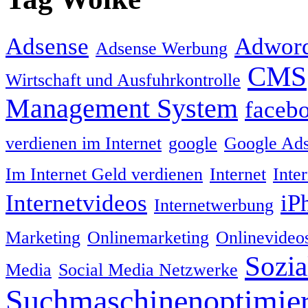
Adsense
Adwor
Adsense Werbung
CMS
Wirtschaft und Ausfuhrkontrolle
Management System
faceb
verdienen im Internet
google
Google Ad
Im Internet Geld verdienen
Internet
Inte
Internetvideos
iP
Internetwerbung
Marketing
Onlinemarketing
Onlinevideo
Sozia
Media
Social Media Netzwerke
Suchmaschinenoptimie